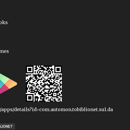
ooks
ames
e/apps/details?id=com.automon.tobiblionet.sul.da
LIONET