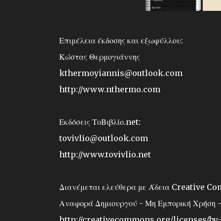
Επιμέλεια έκδοσης και εξωφύλλου:
Κώστας Θερμογιάννης
kthermoyiannis@outlook.com
http://www.nthermo.com
Εκδόσεις ΤοΒιβλίο.net:
tovivlio@outlook.com
http://www.tovivlio.net
Διανέμεται ελεύθερα με Άδεια Creative C
Αναφορά Δημιουργού - Μη Εμπορική Χρήση -
http://creativecommons.org/licenses/by-n