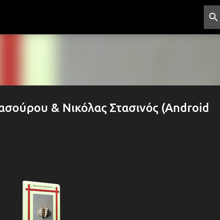
Μετάβαση στο κύριο περιεχόμενο
ασούρου & Νικόλας Στασινός (Android