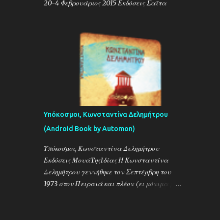
20-4 Φεβρουάριος 2015 Εκδόσεις Σαΐτα
Υπόκοσμοι, Κωνσταντίνα Δελημήτρου
(Android Book by Automon)
Υπόκοσμοι, Κωνσταντίνα Δελημήτρου
Εκδόσεις ΜουάTηςIδίας Η Κωνσταντίνα
Δελημήτρου γεννήθηκε τον Σεπτέμβρη του
1973 στον Πειραιά και πλέον ζει μόνιμα με
την οικογένειά της στην Λεμεσό της Κύπρου.
Η συγγραφική της πορεία, ξεκίνησε τον
Μάϊο του 2005 με το διάσημο πλέον