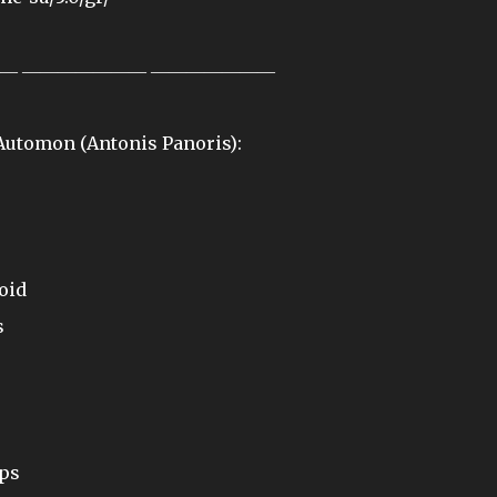
― ――――――― ―――――――
Automon (Antonis Panoris):
oid
s
pps