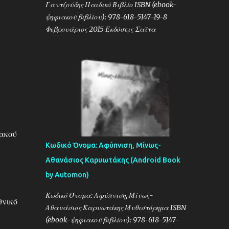
Γαντζούδης Παιδικό Βιβλίο ISBN (ebook-
ψηφιακού βιβλίου): 978-618-5147-19-8
Φεβρουάριος 2015 Εκδόσεις Σαΐτα
ιακού
Κωδικό Όνομα: Αφύπνιση, Μίνως-
Αθανάσιος Καρυωτάκης (Android Book
by Automon)
Κωδικό Όνομα: Αφύπνιση, Μίνως-
θνικό
Αθανάσιος Καρυωτάκης Μυθιστόρημα ISBN
(ebook-ψηφιακού βιβλίου): 978-618-5147-