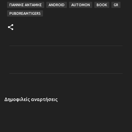
ΓΙΆΝΝΗΣ ΑΝΤΆΜΗΣ
ANDROID
AUTOMON
BOOK
GR
PUBDREAMTIGERS
Σ
χ
ό
λ
ι
α
Δημοφιλείς αναρτήσεις