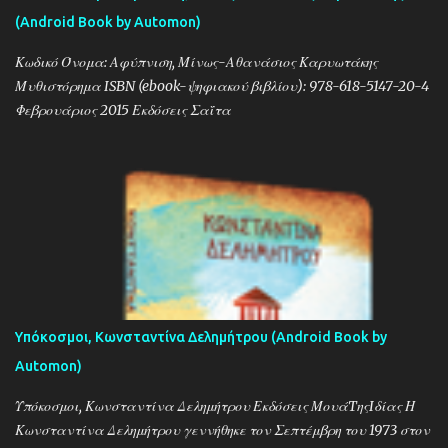
(Android Book by Automon)
Κωδικό Όνομα: Αφύπνιση, Μίνως-Αθανάσιος Καρυωτάκης
Μυθιστόρημα ISBN (ebook-ψηφιακού βιβλίου): 978-618-5147-20-4
Φεβρουάριος 2015 Εκδόσεις Σαΐτα
Υπόκοσμοι, Κωνσταντίνα Δελημήτρου (Android Book by
Automon)
Υπόκοσμοι, Κωνσταντίνα Δελημήτρου Εκδόσεις ΜουάTηςIδίας Η
Κωνσταντίνα Δελημήτρου γεννήθηκε τον Σεπτέμβρη του 1973 στον