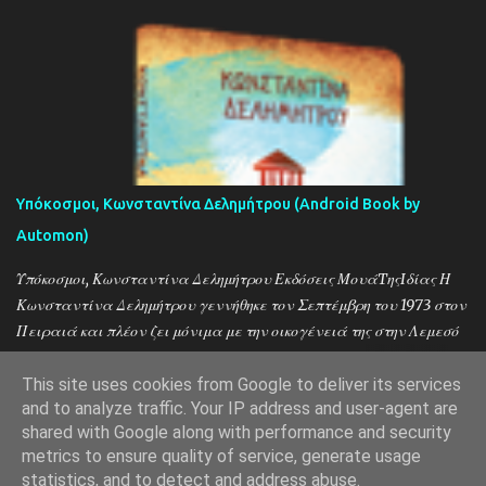
Υπόκοσμοι, Κωνσταντίνα Δελημήτρου (Android Book by
Automon)
Υπόκοσμοι, Κωνσταντίνα Δελημήτρου Εκδόσεις ΜουάTηςIδίας Η
Κωνσταντίνα Δελημήτρου γεννήθηκε τον Σεπτέμβρη του 1973 στον
Πειραιά και πλέον ζει μόνιμα με την οικογένειά της στην Λεμεσό
της Κύπρου. Η συγγραφική της πορεία, ξεκίνησε τον Μάϊο του
2005 με το διάσημο πλέον ελληνικό μπλογκ “Ψιλικατζού” στο οποίο
This site uses cookies from Google to deliver its services
and to analyze traffic. Your IP address and user-agent are
έγραφε τις καθημερινές ιστορίες από το ψιλικατζίδικό της στην
shared with Google along with performance and security
Νίκαια.
metrics to ensure quality of service, generate usage
Από το Blogger
statistics, and to detect and address abuse.