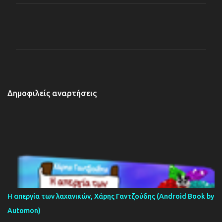
Σ
χ
ό
λ
ι
α
Δημοφιλείς αναρτήσεις
Η απεργία των λαχανικών, Χάρης Γαντζούδης (Android Book by
Automon)