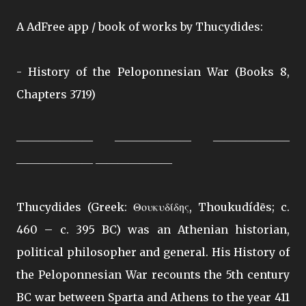
A AdFree app / book of works by Thucydides:
- History of the Peloponnesian War (Books 8,
Chapters 3719)
――――――― ――――――― ―――――――
――――――― ―――――――
Thucydides (Greek: Θουκυδίδης, Thoukudídēs; c.
460 – c. 395 BC) was an Athenian historian,
political philosopher and general. His History of
the Peloponnesian War recounts the 5th century
BC war between Sparta and Athens to the year 411