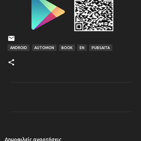
ANDROID
AUTOMON
BOOK
EN
PUBSAITA
Σ
χ
ό
λ
ι
α
Δημοφιλείς αναρτήσεις