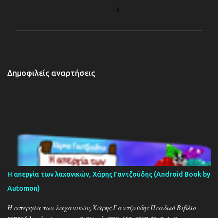
χ
ό
λ
ι
α
Δημοφιλείς αναρτήσεις
Η απεργία των λαχανικών, Χάρης Γαντζούδης (Android Book by
Automon)
Η απεργία των λαχανικών, Χάρης Γαντζούδης Παιδικό Βιβλίο