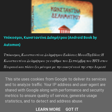
Υπόκοσμοι, Κωνσταντίνα Δελημήτρου (Android Book by
Automon)
Υπόκοσμοι, Κωνσταντίνα Δελημήτρου Εκδόσεις ΜουάTηςIδίας Η
Κωνσταντίνα Δελημήτρου γεννήθηκε τον Σεπτέμβρη του 1973 στον
Πειραιά και πλέον ζει μόνιμα με την οικογένειά της στην Λεμεσό
της Κύπρου. Η συγγραφική της πορεία, ξεκίνησε τον Μάϊο του
2005 με το διάσημο πλέον ελληνικό μπλογκ “Ψιλικατζού” στο οποίο
This site uses cookies from Google to deliver its services
and to analyze traffic. Your IP address and user-agent are
έγραφε τις καθημερινές ιστορίες από το ψιλικατζίδικό της στην
shared with Google along with performance and security
Νίκαια.
metrics to ensure quality of service, generate usage
Από το Blogger
statistics, and to detect and address abuse.
Automon 2022
LEARN MORE
GOT IT