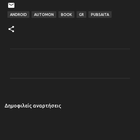
ANDROID
AUTOMON
BOOK
GR
PUBSAITA
Σ
χ
ό
λ
ι
α
Δημοφιλείς αναρτήσεις