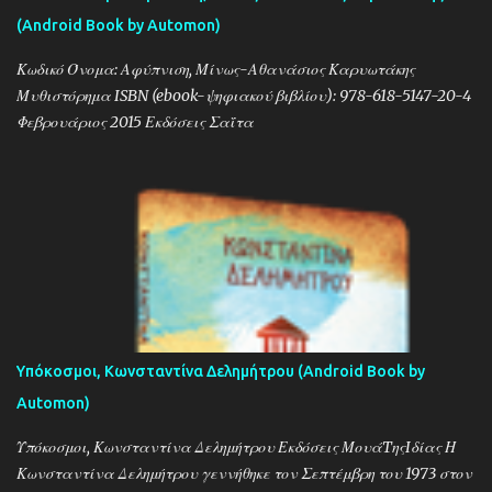
(Android Book by Automon)
Κωδικό Όνομα: Αφύπνιση, Μίνως-Αθανάσιος Καρυωτάκης
Μυθιστόρημα ISBN (ebook-ψηφιακού βιβλίου): 978-618-5147-20-4
Φεβρουάριος 2015 Εκδόσεις Σαΐτα
Υπόκοσμοι, Κωνσταντίνα Δελημήτρου (Android Book by
Automon)
Υπόκοσμοι, Κωνσταντίνα Δελημήτρου Εκδόσεις ΜουάTηςIδίας Η
Κωνσταντίνα Δελημήτρου γεννήθηκε τον Σεπτέμβρη του 1973 στον