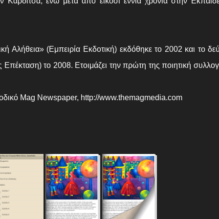
ν Καρδίτσα, ενώ μετά από είκοσι εννιά χρόνια στην Εκπαίδ
ή Αλήθεια» (Εμπειρία Εκδοτική) εκδόθηκε το 2002 και το δε
 Επέκταση) το 2008. Ετοιμάζει την πρώτη της ποιητική συλλογ
ριοδικό Mag Newspaper, http://www.themagmedia.com