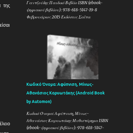
Γαντζούδης Παιδικό Βιβλίο ISBN (ebook-
α της
ψηφιακού βιβλίου): 978-618-5147-19-8
Φεβρουάριος 2015 Εκδόσεις Σαΐτα
είσαι
Κωδικό Όνομα: Αφύπνιση, Μίνως-
Αθανάσιος Καρυωτάκης (Android Book
by Automon)
Κωδικό Όνομα: Αφύπνιση, Μίνως-
Αθανάσιος Καρυωτάκης Μυθιστόρημα ISBN
λειο
(ebook-ψηφιακού βιβλίου): 978-618-5147-