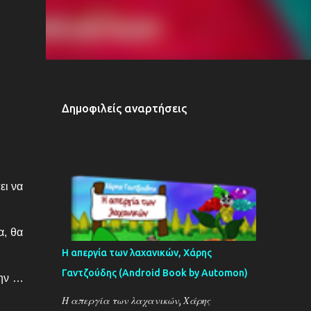
Δημοφιλείς αναρτήσεις
ει να
α, θα
Η απεργία των λαχανικών, Χάρης
Γαντζούδης (Android Book by Automon)
την …
Η απεργία των λαχανικών, Χάρης