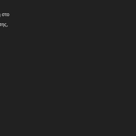
η στο
σης,