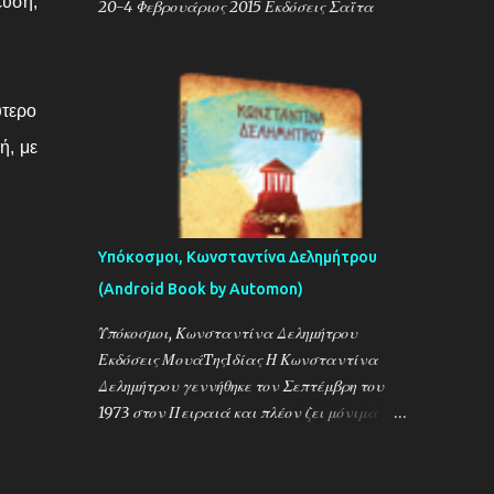
ευση,
20-4 Φεβρουάριος 2015 Εκδόσεις Σαΐτα
ύτερο
ή, με
Υπόκοσμοι, Κωνσταντίνα Δελημήτρου
(Android Book by Automon)
Υπόκοσμοι, Κωνσταντίνα Δελημήτρου
Εκδόσεις ΜουάTηςIδίας Η Κωνσταντίνα
Δελημήτρου γεννήθηκε τον Σεπτέμβρη του
1973 στον Πειραιά και πλέον ζει μόνιμα με
την οικογένειά της στην Λεμεσό της Κύπρου.
Η συγγραφική της πορεία, ξεκίνησε τον
Μάϊο του 2005 με το διάσημο πλέον