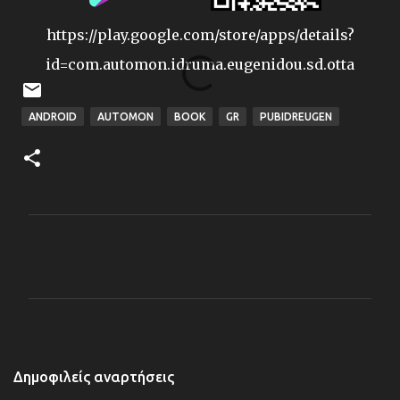
https://play.google.com/store/apps/details?
id=com.automon.idruma.eugenidou.sd.otta
ANDROID
AUTOMON
BOOK
GR
PUBIDREUGEN
Σ
χ
ό
λ
ι
α
Δημοφιλείς αναρτήσεις