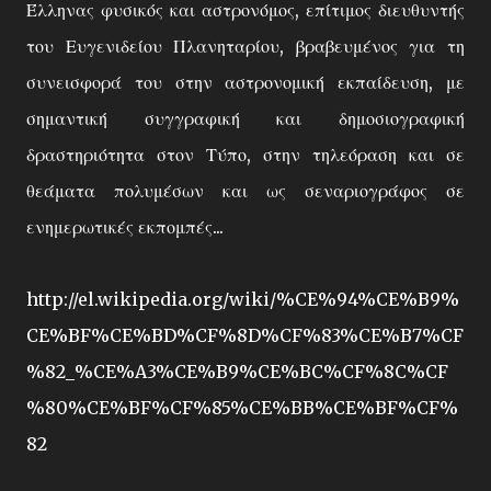
Έλληνας φυσικός και αστρονόμος, επίτιμος διευθυντής
του Ευγενιδείου Πλανηταρίου, βραβευμένος για τη
συνεισφορά του στην αστρονομική εκπαίδευση, με
σημαντική συγγραφική και δημοσιογραφική
δραστηριότητα στον Τύπο, στην τηλεόραση και σε
θεάματα πολυμέσων και ως σεναριογράφος σε
ενημερωτικές εκπομπές...
http://el.wikipedia.org/wiki/%CE%94%CE%B9%
CE%BF%CE%BD%CF%8D%CF%83%CE%B7%CF
%82_%CE%A3%CE%B9%CE%BC%CF%8C%CF
%80%CE%BF%CF%85%CE%BB%CE%BF%CF%
82